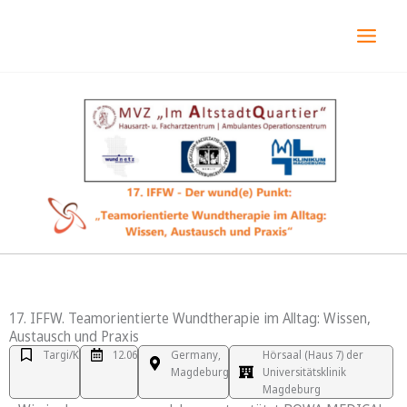
Przejdź
MAI
do
MEN
treści
17. IFFW. Teamorientierte Wundtherapie im Alltag: Wissen,
Austausch und Praxis
Targi/Kongres
12.06.2026
Germany,
Hörsaal (Haus 7) der
Magdeburg
Universitätsklinik
Magdeburg