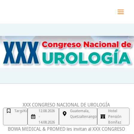
Przejdź
MAI
do
MEN
treści
XXX CONGRESO NACIONAL DE UROLOGÍA
Targi/Kongres
12.08.2026
Guatemala,
Hotel
-
Quetzaltenango
Pensión
14.08.2026
Bonifaz
BOWA MEDICAL & PROMED les invitan al XXX CONGRESO