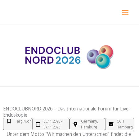
Przejdź
MAI
do
MEN
treści
ENDOCLUBNORD 2026 – Das Internationale Forum für Live-
Endoskopie
Targi/Kongres
05.11.2026 -
Germany,
CCH
07.11.2026
Hamburg
Hamburg
Unter dem Motto "Wir machen den Unterschied" findet die