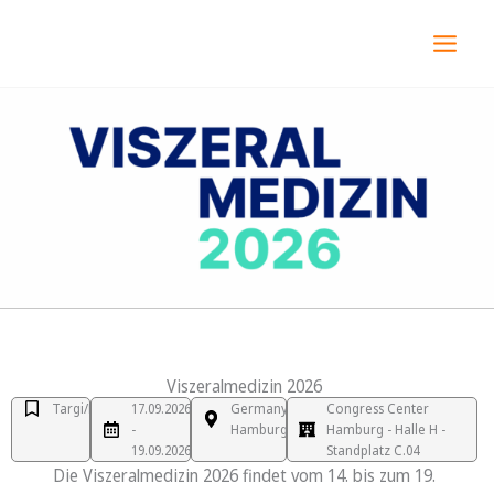
Przejdź
MAI
do
MEN
treści
Viszeralmedizin 2026
Targi/Kongres
17.09.2026
Germany,
Congress Center
-
Hamburg
Hamburg - Halle H -
19.09.2026
Standplatz C.04
Die Viszeralmedizin 2026 findet vom 14. bis zum 19.