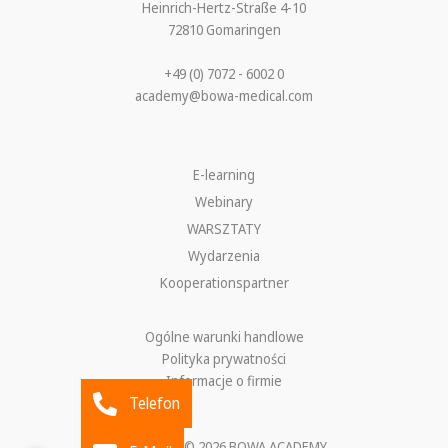
Heinrich-Hertz-Straße 4-10
72810 Gomaringen
+49 (0) 7072 - 6002 0
academy@bowa-medical.com
E-learning
Webinary
WARSZTATY
Wydarzenia
Kooperationspartner
Ogólne warunki handlowe
Polityka prywatności
Informacje o firmie
Telefon
Copyright © 2026 BOWA ACADEMY