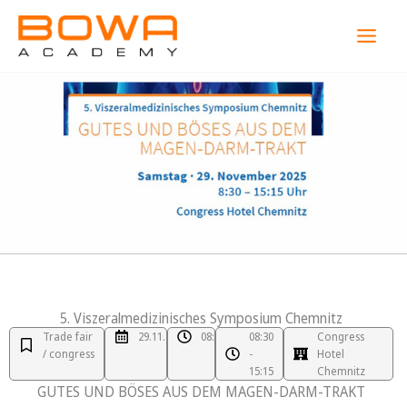
Skip
MAI
to
MEN
content
5. Viszeralmedizinisches Symposium Chemnitz
Trade fair
29.11.2025
08:30
08:30
Congress
/ congress
-
Hotel
15:15
Chemnitz
GUTES UND BÖSES AUS DEM MAGEN-DARM-TRAKT