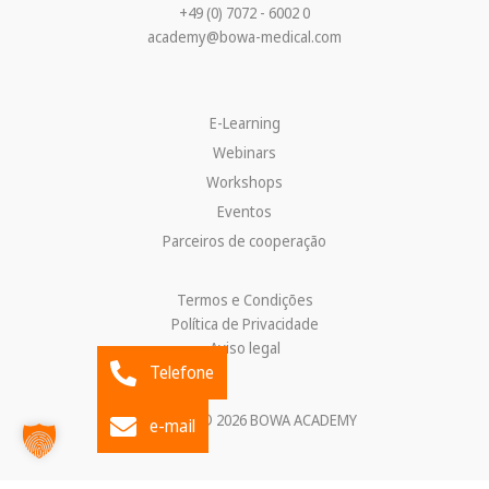
+49 (0) 7072 - 6002 0
academy@bowa-medical.com
E-Learning
Webinars
Workshops
Eventos
Parceiros de cooperação
Termos e Condições
Política de Privacidade
Aviso legal
Telefone
Copyright © 2026 BOWA ACADEMY
e-mail