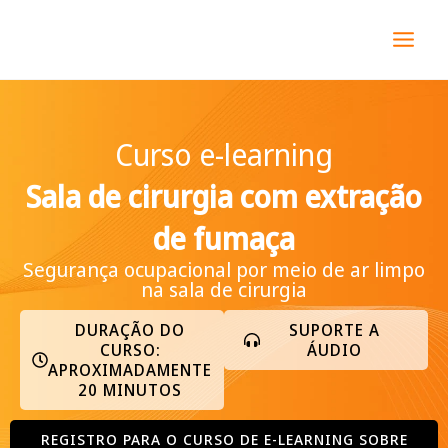
Ir
MAI
para
MEN
o
conteúdo
Curso e-learning
Sala de cirurgia com extração
de fumaça
Segurança ocupacional por meio de ar limpo
na sala de cirurgia
DURAÇÃO DO
SUPORTE A
CURSO:
ÁUDIO
APROXIMADAMENTE
20 MINUTOS
REGISTRO PARA O CURSO DE E-LEARNING SOBRE