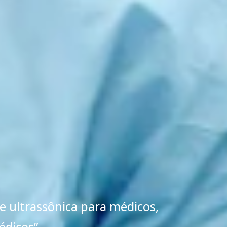
e ultrassônica para médicos,
édicos”