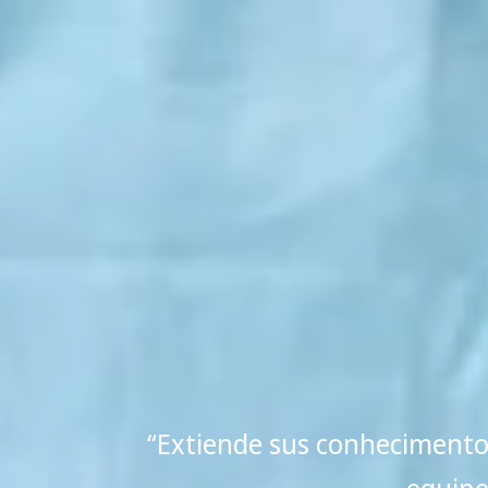
“Extiende sus conhecimentos
equipe