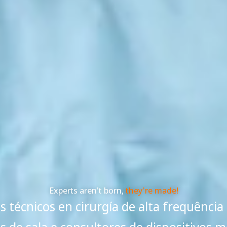
Experts aren't born,
they're made!
 técnicos en cirurgía de alta frequência 
s de sala e consultores de dispositivos m