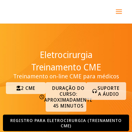
Ir
MAI
para
MEN
o
conteúdo
Eletrocirurgia
Treinamento CME
Treinamento on-line CME para médicos
2 CME
DURAÇÃO DO
SUPORTE
CURSO:
A ÁUDIO
APROXIMADAMENTE
45 MINUTOS
REGISTRO PARA ELETROCIRURGIA (TREINAMENTO
CME)